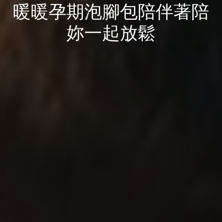
暖暖孕期泡腳包陪伴著陪
妳一起放鬆